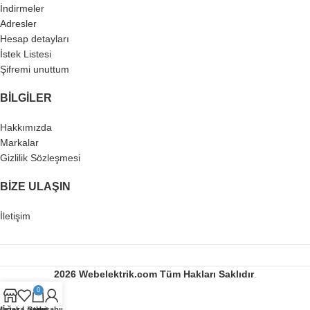
İndirmeler
Adresler
Hesap detayları
İstek Listesi
Şifremi unuttum
BILGILER
Hakkımızda
Markalar
Gizlilik Sözleşmesi
BIZE ULAŞIN
İletişim
2026 Webelektrik.com
Tüm Hakları Saklıdır
.
0
Mağaza
İstek Listesi
Sepet
Hesabım