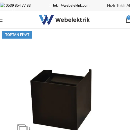
Hızlı Teklif Al
0539 854 77 83
📧
teklif@webelektrik.com
0
TOPTAN FIYAT