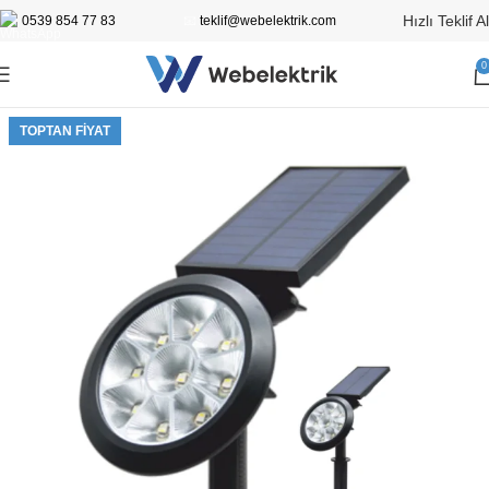
Hızlı Teklif Al
0539 854 77 83
📧
teklif@webelektrik.com
0
TOPTAN FIYAT