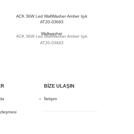
ACK 36W Led WallWasher Amber Işık
Cata Amber Iş
AT20-03683
Slim Nem ve Bu
Wallwasher
ACK 36W Led WallWasher Amber Işık
Cata Amber Iş
AT20-03683
Slim Nem ve Bu
ER
BIZE ULAŞIN
da
İletişim
özleşmesi