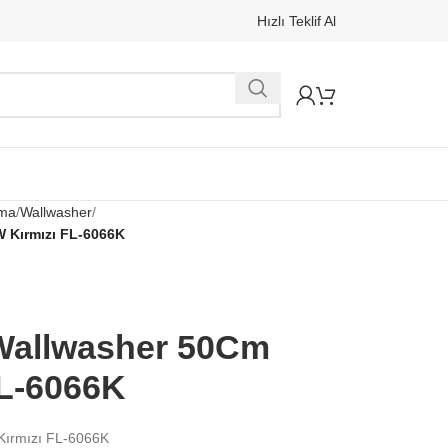
Hızlı Teklif Al
tma
Wallwasher
W Kırmızı FL-6066K
ı Wallwasher 50Cm
L-6066K
 Kırmızı FL-6066K