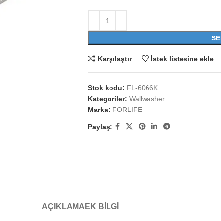
SE
Karşılaştır
İstek listesine ekle
Stok kodu:
FL-6066K
Kategoriler:
Wallwasher
Marka:
FORLIFE
Paylaş:
AÇIKLAMA
EK BILGI