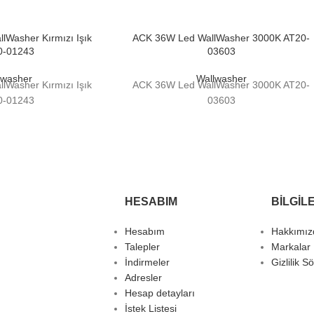
Washer Kırmızı Işık
ACK 36W Led WallWasher 3000K AT20-
0-01243
03603
lwasher
Wallwasher
Washer Kırmızı Işık
ACK 36W Led WallWasher 3000K AT20-
0-01243
03603
HESABIM
BILGIL
Hesabım
Hakkımız
Talepler
Markalar
İndirmeler
Gizlilik S
Adresler
Hesap detayları
İstek Listesi