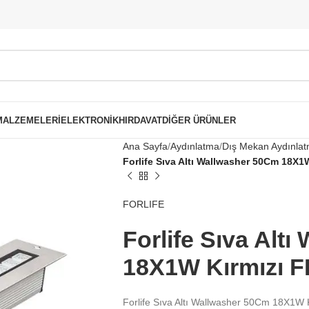
 MALZEMELERI
ELEKTRONIK
HIRDAVAT
DIĞER ÜRÜNLER
Ana Sayfa
Aydınlatma
Dış Mekan Aydınla
Forlife Sıva Altı Wallwasher 50Cm 18X1
FORLIFE
Forlife Sıva Alt
18X1W Kırmızı F
Forlife Sıva Altı Wallwasher 50Cm 18X1W