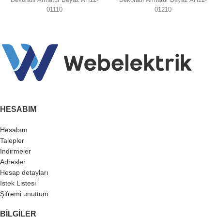
Dekoratif Armatür Beyaz AH12-
Dekoratif Armatür Beyaz AH12-
01110
01210
HESABIM
Hesabım
Talepler
İndirmeler
Adresler
Hesap detayları
İstek Listesi
Şifremi unuttum
BILGILER