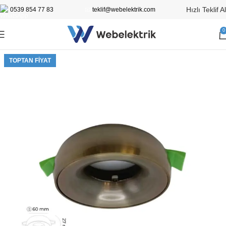
Hızlı Teklif Al
0539 854 77 83
📧
teklif@webelektrik.com
0
TOPTAN FIYAT