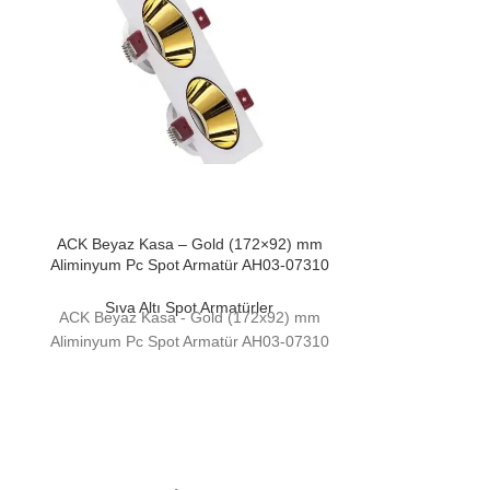
ACK Beyaz Kasa – Gold (172×92) mm
ACK Beyaz Kas
Aliminyum Pc Spot Armatür AH03-07310
mm Aliminyum
Sıva Altı Spot Armatürler
ACK Beyaz Kasa - Gold (172x92) mm
Sıva Al
ACK Beyaz Kas
Aliminyum Pc Spot Armatür AH03-07310
mm Aliminyum