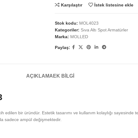
Karşılaştır
İstek listesine ekle
Stok kodu:
MOL4023
Kategoriler:
Sıva Altı Spot Armatürler
Marka:
MOLLED
Paylaş:
AÇIKLAMA
EK BILGI
3
ih edilen bir üründür. Estetik tasarımı ve kullanım kolaylığı sayesinde t
nda sadece ampül değişmektedir.