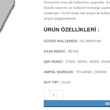
Ürünümüz sıva altı kullanıma uygundur. Ev, 
Estetik tasarımı ve kullanım kolaylığı say
üretilmiştir. Gu10 duylu led ampül ile kul
ampül değişmektedir.
ÜRÜN ÖZELLİKLERİ :
GÖVDE MALZEMESİ :
ALÜMİNYUM
KASA RENGİ :
BEYAZ
IŞIK RENGİ :
2700K, 3000K, 4000K, 6500
AMPÜL MARKASI :
SYLVANİA, OSRAM
DUY TİPİ :
GU10
SE