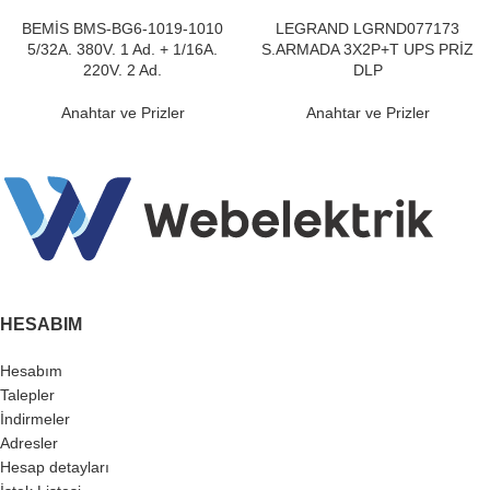
BEMİS BMS-BG6-1019-1010
LEGRAND LGRND077173
5/32A. 380V. 1 Ad. + 1/16A.
S.ARMADA 3X2P+T UPS PRİZ
220V. 2 Ad.
DLP
Anahtar ve Prizler
Anahtar ve Prizler
HESABIM
Hesabım
Talepler
İndirmeler
Adresler
Hesap detayları