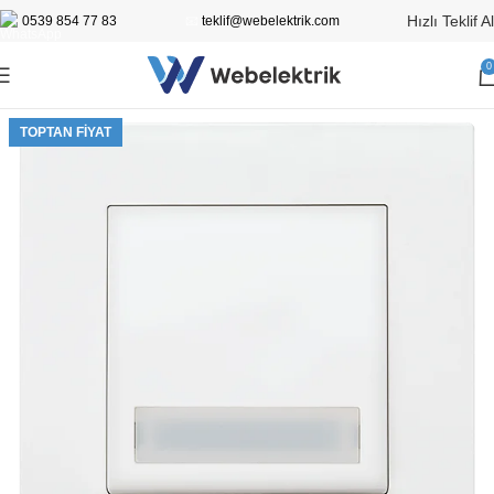
Hızlı Teklif Al
0539 854 77 83
📧
teklif@webelektrik.com
0
TOPTAN FIYAT