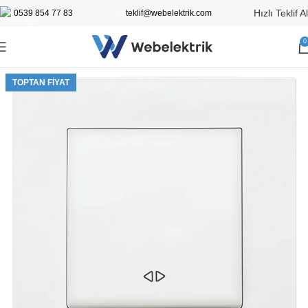
Hızlı Teklif Al
0539 854 77 83
📧
teklif@webelektrik.com
0
TOPTAN FIYAT