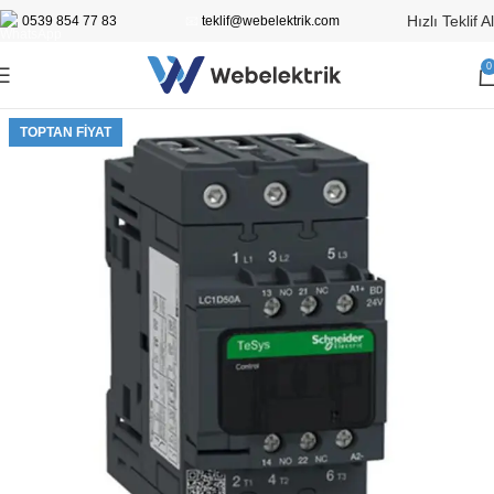
Hızlı Teklif Al
0539 854 77 83
📧
teklif@webelektrik.com
0
TOPTAN FIYAT