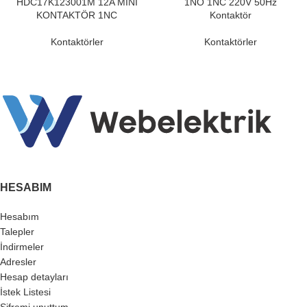
HDC17K123001M 12A MİNİ
1NO 1NC 220V 50Hz
KONTAKTÖR 1NC
Kontaktör
Kontaktörler
Kontaktörler
HESABIM
Hesabım
Talepler
İndirmeler
Adresler
Hesap detayları
İstek Listesi
Şifremi unuttum