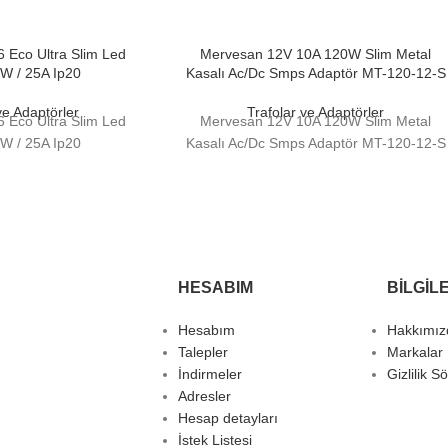
6 Eco Ultra Slim Led
Mervesan 12V 10A 120W Slim Metal
0W / 25A Ip20
Kasalı Ac/Dc Smps Adaptör MT-120-12-S
ve Adaptörler
Trafolar ve Adaptörler
6 Eco Ultra Slim Led
Mervesan 12V 10A 120W Slim Metal
0W / 25A Ip20
Kasalı Ac/Dc Smps Adaptör MT-120-12-S
HESABIM
BILGIL
Hesabım
Hakkımız
Talepler
Markalar
İndirmeler
Gizlilik S
Adresler
Hesap detayları
İstek Listesi