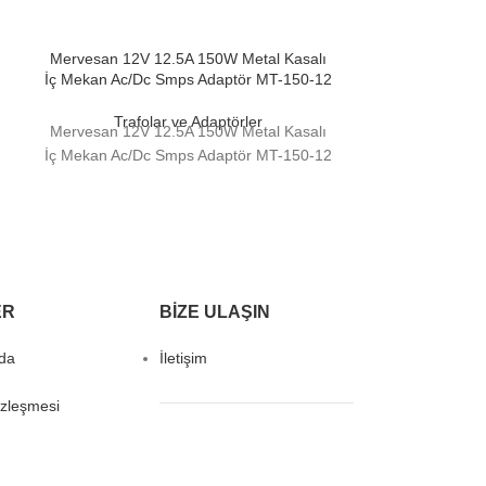
Mervesan 12V 12.5A 150W Metal Kasalı
Mervesan 12V 2
İç Mekan Ac/Dc Smps Adaptör MT-150-12
Mekan Ac/Dc 
Trafolar ve Adaptörler
Trafol
Mervesan 12V 12.5A 150W Metal Kasalı
Mervesan 12V 2
İç Mekan Ac/Dc Smps Adaptör MT-150-12
Mekan Ac/Dc 
ER
BIZE ULAŞIN
da
İletişim
özleşmesi