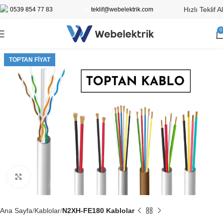
Hızlı Teklif Al
0539 854 77 83
📧
teklif@webelektrik.com
0
TOPTAN FIYAT
Büyütmek için tıklayın
Ana Sayfa
Kablolar
N2XH-FE180 Kablolar