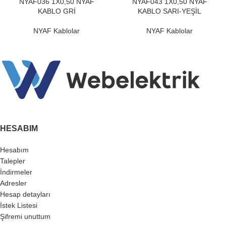
NYAF036 1X0,50 NYAF
NYAF043 1X0,50 NYAF
KABLO GRİ
KABLO SARI-YEŞİL
NYAF Kablolar
NYAF Kablolar
HESABIM
Hesabım
Talepler
İndirmeler
Adresler
Hesap detayları
İstek Listesi
Şifremi unuttum