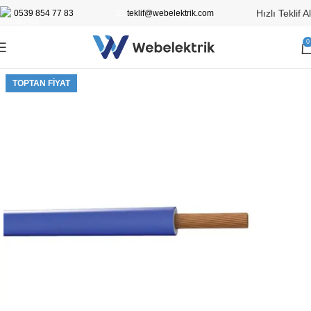
Hızlı Teklif Al
0539 854 77 83
📧
teklif@webelektrik.com
0
TOPTAN FIYAT