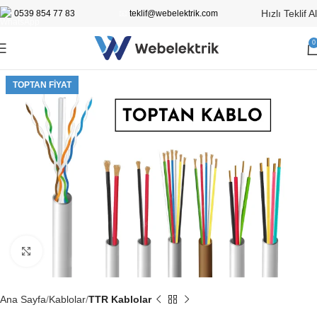
Hızlı Teklif Al
0539 854 77 83
📧
teklif@webelektrik.com
0
TOPTAN FIYAT
Büyütmek için tıklayın
Ana Sayfa
Kablolar
TTR Kablolar